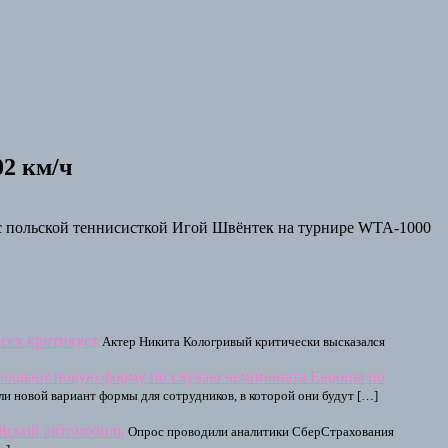
02 км/ч
е с польской теннисисткой Игой Швёнтек на турнире WTA-1000
сех критикует
Актер Никита Кологривый критически высказался
пошьют новую форму по случаю чемпионата Европы по
 новой вариант формы для сотрудников, в которой они будут […]
айский автомобиль
Опрос проводили аналитики СберСтрахования