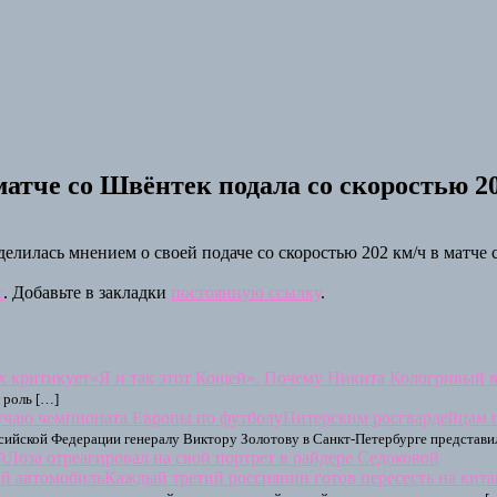
матче со Швёнтек подала со скоростью 2
делилась мнением о своей подаче со скоростью 202 км/ч в матч
с
. Добавьте в закладки
постоянную ссылку
.
«Я и так этот Кощей». Почему Никита Кологривый в
л роль […]
Питерским росгвардейцам 
йской Федерации генералу Виктору Золотову в Санкт-Петербурге представили
Лоза отреагировал на свой портрет в райдере Седоковой
Каждый третий россиянин готов пересесть на кит