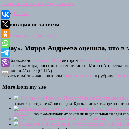
Перейти к основному содержимому
Главная
Навигация по записям
←
Предыдущая
Следующая
→
«Вау». Мирра Андреева оценила, что в 
Опубликовано
15 марта, 2025
автором
Чемпионат.com
11-я ракетка мира, российская теннисистка Мирра Андреева по
в Индиан-Уэллсе (США).
Запись опубликована автором
Чемпионат.com
в рубрике
Тенни
More from my site
о коллегах и сериале «Слово пацана. Кровь на асфальте», где он сыгра
футболу
Главнокомандующему войсками национальной гвардии Росси