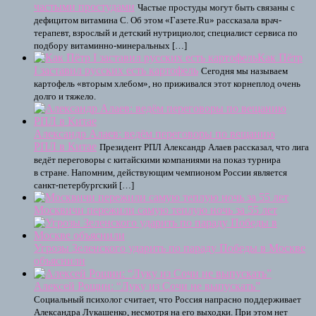
частыми простудами
Частые простуды могут быть связаны с
дефицитом витамина C. Об этом «Газете.Ru» рассказала врач-
терапевт, взрослый и детский нутрициолог, специалист сервиса по
подбору витаминно-минеральных […]
Как Пётр
I заставил русских есть картофель
Сегодня мы называем
картофель «вторым хлебом», но приживался этот корнеплод очень
долго и тяжело.
Александр Алаев: ведём переговоры по вещанию
РПЛ в Китае
Президент РПЛ Александр Алаев рассказал, что лига
ведёт переговоры с китайскими компаниями на показ турнира
в стране. Напомним, действующим чемпионом России является
санкт-петербургский […]
Москвичи пережили самую теплую ночь за 55 лет
Угрозы Зеленского ударить по параду Победы в Москве
объяснили
Алексей Рощин: “Луку из Сочи не выпускать”
Социальный психолог считает, что Россия напрасно поддерживает
Александра Лукашенко, несмотря на его выходки. При этом нет