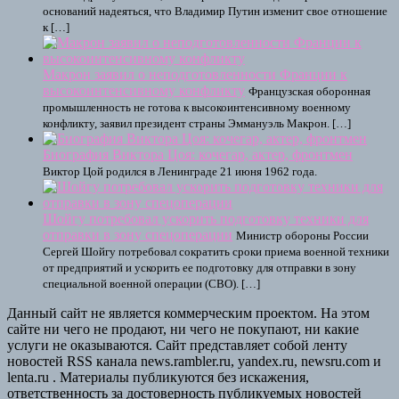
оснований надеяться, что Владимир Путин изменит свое отношение
к […]
Макрон заявил о неподготовленности Франции к
высокоинтенсивному конфликту
Французская оборонная
промышленность не готова к высокоинтенсивному военному
конфликту, заявил президент страны Эммануэль Макрон. […]
Биография Виктора Цоя: кочегар, актер, фронтмен
Виктор Цой родился в Ленинграде 21 июня 1962 года.
Шойгу потребовал ускорить подготовку техники для
отправки в зону спецоперации
Министр обороны России
Сергей Шойгу потребовал сократить сроки приема военной техники
от предприятий и ускорить ее подготовку для отправки в зону
специальной военной операции (СВО). […]
Данный сайт не является коммерческим проектом. На этом
сайте ни чего не продают, ни чего не покупают, ни какие
услуги не оказываются. Сайт представляет собой ленту
новостей RSS канала news.rambler.ru, yandex.ru, newsru.com и
lenta.ru . Материалы публикуются без искажения,
ответственность за достоверность публикуемых новостей