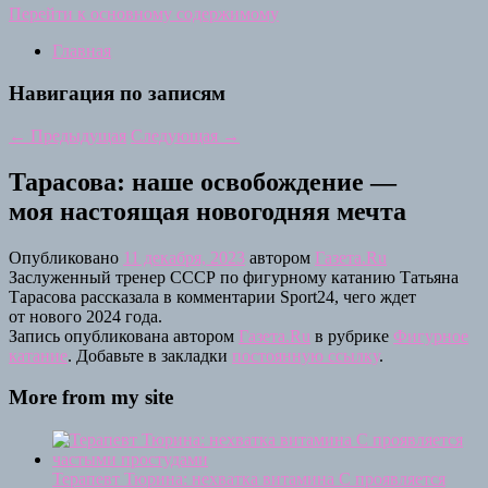
Перейти к основному содержимому
Главная
Навигация по записям
←
Предыдущая
Следующая
→
Тарасова: наше освобождение —
моя настоящая новогодняя мечта
Опубликовано
11 декабря, 2023
автором
Газета.Ru
Заслуженный тренер СССР по фигурному катанию Татьяна
Тарасова рассказала в комментарии Sport24, чего ждет
от нового 2024 года.
Запись опубликована автором
Газета.Ru
в рубрике
Фигурное
катание
. Добавьте в закладки
постоянную ссылку
.
More from my site
Терапевт Тюрина: нехватка витамина C проявляется