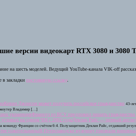
шие версии видеокарт RTX 3080 и 3080 T
ние на шесть моделей. Ведущий YouTube-канала VIK-off рассказа
е в закладки
постоянную ссылку
.
Кевин Джонсон может получить российское гражданство
43-ле
омоутер Владимир […]
Француз из ВСУ предложил лишать гражданства
Деклан Райс — первый англич
ла команду Франции со счётом 6:4. Полузащитник Деклан Райс, отдавший резул
В Петрозаводске мужчину признали виновны