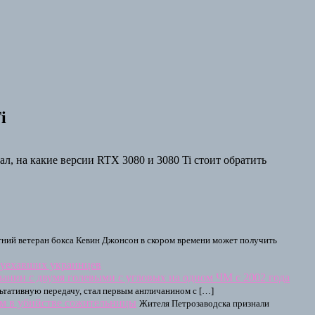
i
л, на какие версии RTX 3080 и 3080 Ti стоит обратить
тний ветеран бокса Кевин Джонсон в скором времени может получить
 уехавших украинцев
анин с двумя голевыми с угловых на одном ЧМ с 2002 года
ьтативную передачу, стал первым англичанином с […]
м в убийстве сожительницы
Жителя Петрозаводска признали