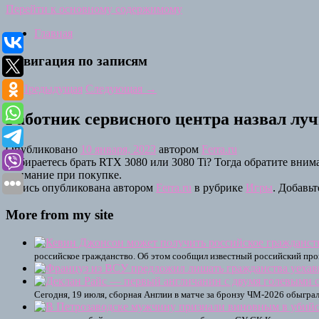
Перейти к основному содержимому
Главная
Навигация по записям
←
Предыдущая
Следующая
→
Работник сервисного центра назвал луч
Опубликовано
10 января, 2023
автором
Ferra.ru
Собираетесь брать RTX 3080 или 3080 Ti? Тогда обратите внима
внимание при покупке.
Запись опубликована автором
Ferra.ru
в рубрике
Игры
. Добавьт
More from my site
российское гражданство. Об этом сообщил известный российский пр
Сегодня, 19 июля, сборная Англии в матче за бронзу ЧМ-2026 обыгра