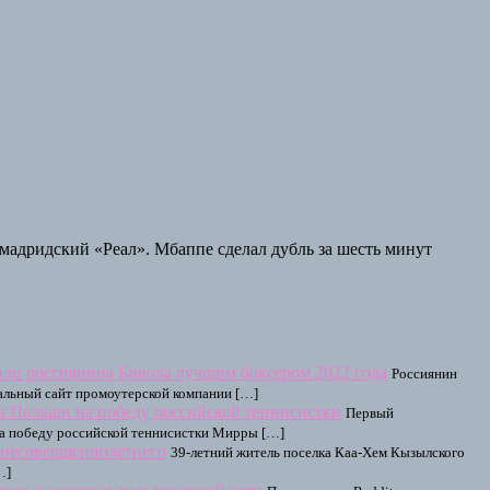
мадридский «Реал». Мбаппе сделал дубль за шесть минут
ли россиянина Бивола лучшим боксером 2022 года
Россиянин
альный сайт промоутерской компании […]
а Польши на победу российской теннисистки
Первый
на победу российской теннисистки Мирры […]
 несовершеннолетнего
39-летний житель поселка Каа-Хем Кызылского
…]