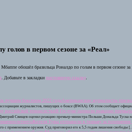
 голов в первом сезоне за «Реал»
баппе обошёл бразильца Роналдо по голам в первом сезоне за 
л
. Добавьте в закладки
постоянную ссылку
.
Американские журналисты призна
 ассоциации журналистов, пишущих о боксе (BWAA). Об этом сообщает офици
В Госдуме оценили реакцию премьер
у Дмитрий Свищев оценил реакцию премьер-министра Польши Дональда Туска 
Жителя Тувы отправили в тюрьму за похищение
го с применением оружия. Суд приговорил его к 5,5 годам лишения свободы [