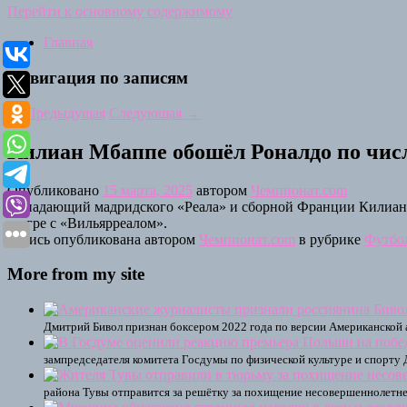
Перейти к основному содержимому
Главная
Навигация по записям
←
Предыдущая
Следующая
→
Килиан Мбаппе обошёл Роналдо по числу
Опубликовано
15 марта, 2025
автором
Чемпионат.com
Нападающий мадридского «Реала» и сборной Франции Килиан М
в игре с «Вильярреалом».
Запись опубликована автором
Чемпионат.com
в рубрике
Футбо
More from my site
Дмитрий Бивол признан боксером 2022 года по версии Американской
зампредседателя комитета Госдумы по физической культуре и спорт
района Тувы отправится за решётку за похищение несовершеннолетне