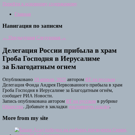
Перейти к основному содержимому
Главная
Навигация по записям
←
Предыдущая
Следующая
→
Делегация России прибыла в храм
Гроба Господня в Иерусалиме
за Благодатным огнем
Опубликовано
19 апреля, 2025
автором
RT на русском
Делегация Фонда Андрея Первозванного прибыла в храм
Гроба Господня в Иерусалиме за Благодатным огнём,
сообщает РИА Новости.
Запись опубликована автором
RT на русском
в рубрике
Общество
. Добавьте в закладки
постоянную ссылку
.
More from my site