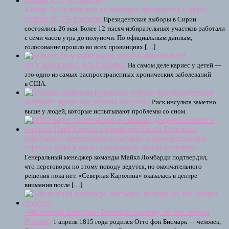
Башар Асад победил на выборах президента Сирии,
набрав 95,1% голосов
Президентские выборы в Сирии
состоялись 26 мая. Более 12 тысяч избирательных участков работали
с семи часов утра до полуночи. По официальным данным,
голосование прошло во всех провинциях […]
Бывает
ли у маленьких детей кариес
На самом деле кариес у детей —
это одно из самых распространенных хронических заболеваний
в США.
Ученые
выявили признаки угрозы инсульта
Риск инсульта заметно
выше у людей, которые испытывают проблемы со сном.
HBO ведет переговоры о съемках документального
сериала Hard Knocks с командой Билла Беличика
Генеральный менеджер команды Майкл Ломбарди подтвердил,
что переговоры по этому поводу ведутся, но окончательного
решения пока нет. «Северная Каролина» оказалась в центре
внимания после […]
«Железный канцлер» Бисмарк: почему он так любил
Россию
1 апреля 1815 года родился Отто фон Бисмарк — человек,