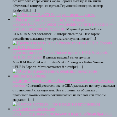
без которого современная карта Европы выглядела бы иначе.
«Железный канцлер», создатель Германской империи, мастер
Realpolitik, […]
GeForce RTX 4070 Super уже можно купить в России —
вот сколько стоит видеокарта
Мировой релиз GeForce
RTX 4070 Super состоялся 17 января 2024 года. Некоторые
российские магазины уже предлагают купить новые […]
Прогноз на матч Natus Vincere против FURIA Esports
на IEM Rio 2024
В финале верхней сетки группы
А на IEM Rio 2024 по Counter-Strike 2 сойдутся Natus Vincere
и FURIA Esports. Матч состоится 9 октября […]
40-летний девственник объяснил нежелание заниматься
сексом
40-летний девственник из США рассказал, почему отказался
от отношений с женщинами. Все его попытки общаться с
противоположным полом заканчивались на первом или втором
свидании: […]
«Остров мертвых»: где находится крупнейшая братская