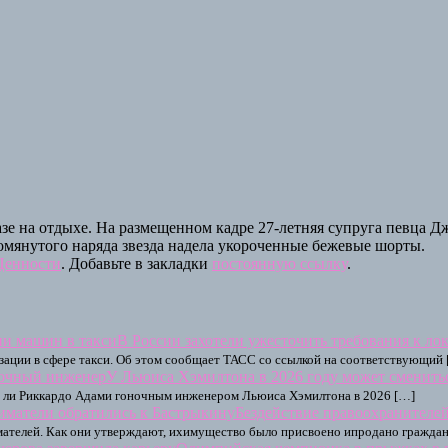
зе на отдыхе. На размещенном кадре 27-летняя супруга певца Дж
помянутого наряда звезда надела укороченные бежевые шорты.
Ценности
. Добавьте в закладки
постоянную ссылку
.
В России захотели ужесточить требования к ло
зации в сфере такси. Об этом сообщает ТАСС со ссылкой на соответствующий
У Льюиса Хэмилтона в 2026 году может сменит
тся ли Риккардо Адами гоночным инженером Льюиса Хэмилтона в 2026 […]
Бездействие правоохранителе
телей. Как они утверждают, ихимущество было присвоено ипродано гражданин