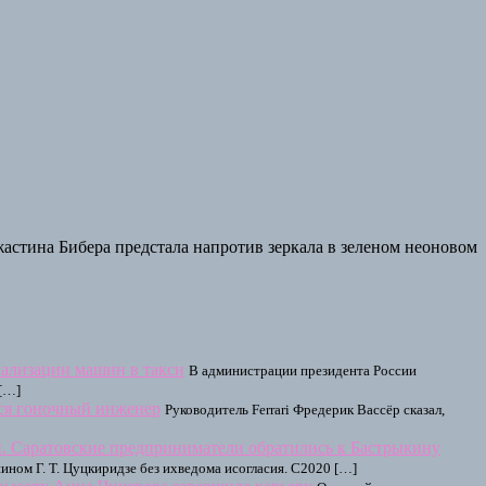
астина Бибера предстала напротив зеркала в зеленом неоновом
кализации машин в такси
В администрации президента России
 […]
ься гоночный инженер
Руководитель Ferrari Фредерик Вассёр сказал,
й. Саратовские предприниматели обратились к Бастрыкину
ом Г. Т. Цуцкиридзе без ихведома исогласия. С2020 […]