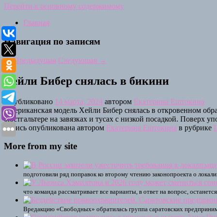
Перейти к основному содержимому
Главная
Навигация по записям
←
Предыдущая
Следующая
→
Хейли Бибер снялась в бикини
Опубликовано
14 марта, 2024
автором
Екатерина Ештокина
Американская модель Хейли Бибер снялась в откровенном обра
бюстгальтере на завязках и тусах с низкой посадкой. Поверх у
Запись опубликована автором
Екатерина Ештокина
в рубрике
More from my site
подготовили ряд поправок ко второму чтению законопроекта о локали
что команда рассматривает все варианты, в ответ на вопрос, остане
Вредакцию «Свободных» обратилась группа саратовских предпринима