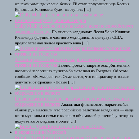
женской команды красно-белых. Ей стала полузащитница Ксения
Коноваева. Коноваева будет выступать […]
Daily Mail: красное вино на самом деле не способствует
здоровью сердца
По мнению кардиолога Лесли Чо из Клиники
Кливленда (крупного частного медицинского центра) в США,
предполагаемая польза красного вина […]
Законопроект о запрете оскорбительных топонимов
отозван из Госдумы
Законопроект о запрете оскорбительных
названий населенных пунктов был отозван из Госдумы. Об этом
сообщает «Коммерсантъ». Отмечается, что инициативу отозвали
депутаты от фракции «Новые […]
Стало известно, кто из россиян предпочитает хранить
сбережения в валюте
Аналитики финансового маркетплейса
«Банки.ру» выяснили, что российские валютные вкладчики — чаще
всего мужчины и семьи с высоким объемом сбережений, у которых
получается откладывать более […]
Комик Джек Блэк исполнит роль Стива в экранизации