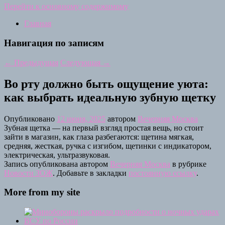
Перейти к основному содержимому
Главная
Навигация по записям
←
Предыдущая
Следующая
→
Во рту должно быть ощущение уюта:
как выбрать идеальную зубную щетку
Опубликовано
12 июня, 2025
автором
Вечерняя Москва
Зубная щетка — на первый взгляд простая вещь, но стоит
зайти в магазин, как глаза разбегаются: щетина мягкая,
средняя, жесткая, ручка с изгибом, щетинки с индикатором,
электрическая, ультразвуковая.
Запись опубликована автором
Вечерняя Москва
в рубрике
Новости ЗОЖ
. Добавьте в закладки
постоянную ссылку
.
More from my site