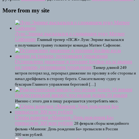
More from my site
Луис Энрике высказался о сломавшем руку Матвее
Сафонове
Главный тренер «ПСЖ» Луис Энрике высказался
о получившем травму голкипере команды Матвее Сафонове.
Остановлено движение в проливе Босфор из-за аварии
на танкере, потерявшем управление
Танкер длиной 249
метров потерял ход, перекрыл движение по проливу в обе стороны и
начал дрейфовать в сторону берега. Спасательному судну и
буксирам Главного управления береговой […]
Рождественский мясоед: что нельзя делать 10 января
Именно с этого дня в пищу разрешается употреблять мясо.
Сборы комедии «Манюня: День рождения Ба»
превысили 300 млн рублей
28 февраля сборы комедийного
фильма «Манюня: День рождения Ба» превысили в России
300 млн рублей.