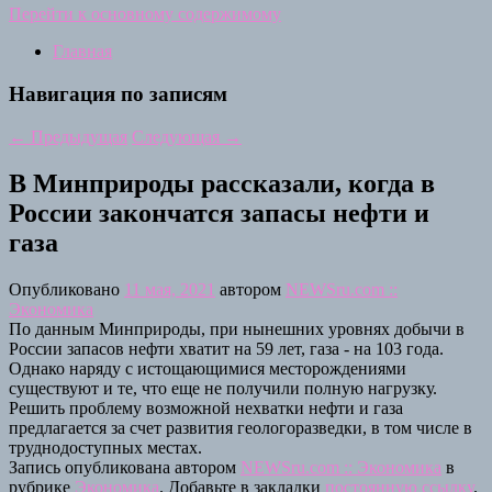
Перейти к основному содержимому
Главная
Навигация по записям
←
Предыдущая
Следующая
→
В Минприроды рассказали, когда в
России закончатся запасы нефти и
газа
Опубликовано
11 мая, 2021
автором
NEWSru.com ::
Экономика
По данным Минприроды, при нынешних уровнях добычи в
России запасов нефти хватит на 59 лет, газа - на 103 года.
Однако наряду с истощающимися месторождениями
существуют и те, что еще не получили полную нагрузку.
Решить проблему возможной нехватки нефти и газа
предлагается за счет развития геологоразведки, в том числе в
труднодоступных местах.
Запись опубликована автором
NEWSru.com :: Экономика
в
рубрике
Экономика
. Добавьте в закладки
постоянную ссылку
.