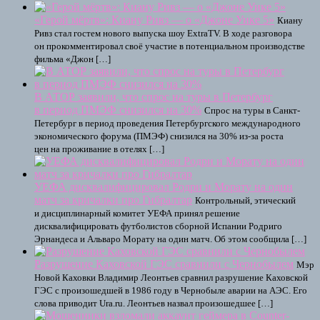
«Герой мёртв»: Киану Ривз — о «Джоне Уике 5»
Киану
Ривз стал гостем нового выпуска шоу ExtraTV. В ходе разговора
он прокомментировал своё участие в потенциальном производстве
фильма «Джон […]
В АТОР заявили, что спрос на туры в Петербург
в период ПМЭФ снизился на 30%
Спрос на туры в Санкт-
Петербург в период проведения Петербургского международного
экономического форума (ПМЭФ) снизился на 30% из-за роста
цен на проживание в отелях […]
УЕФА дисквалифицировал Родри и Морату на один
матч за кричалки про Гибралтар
Контрольный, этический
и дисциплинарный комитет УЕФА принял решение
дисквалифицировать футболистов сборной Испании Родриго
Эрнандеса и Альваро Морату на один матч. Об этом сообщила […]
Разрушение Каховской ГЭС сравнили с Чернобылем
Мэр
Новой Каховки Владимир Леонтьев сравнил разрушение Каховской
ГЭС с произошедшей в 1986 году в Чернобыле аварии на АЭС. Его
слова приводит Ura.ru. Леонтьев назвал произошедшее […]