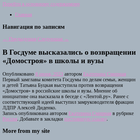
Перейти к основному содержимому
Главная
Навигация по записям
←
Предыдущая
Следующая
→
В Госдуме высказались о возвращении
«Домостроя» в школы и вузы
Опубликовано
8 июня, 2023
автором
Екатерина Смирная
Первый замглавы комитета Госдумы по делам семьи, женщин
и детей Татьяна Буцкая выступила против возвращения
«Домостроя» в российские школы и вузы. Мнение об
инициативе она высказала в беседе с «Лентой.ру». Ранее с
соответствующей идеей выступил замруководителя фракции
ЛДПР Алексей Диденко.
Запись опубликована автором
Екатерина Смирная
в рубрике
Россия
. Добавьте в закладки
постоянную ссылку
.
More from my site