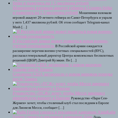
Мошенники взломали аккаунт геймера в Counter-Strike
и нажились на 1,5 миллиона рублей
Мошенники взломали
игровой аккаунт 20-летнего геймера из Санкт-Петербурга и украли
у него 1,437 миллиона рублей. Об этом сообщает Telegram-канал
Mash […]
В Российской армии может появиться новая военно-
учетная специальность
В Российской армии ожидается
расширение перечня военно-учетных специальностей (ВУС),
рассказал генеральный директор Центра комплексных беспилотных
решений (ЦКБР) Дмитрий Кузякин. По […]
Союзники США заговорили о новом мировом порядке
после Трампа
Руководство «ПСЖ» хочет, чтобы Месси завершил
европейскую карьеру в Париже
Руководство «Пари Сен-
Жермен» хочет, чтобы столичный клуб стал последним в Европе
для Лионеля Месси, сообщает […]
Кайя
Гербер снялась в рекламной кампании Alaïa
Дочь