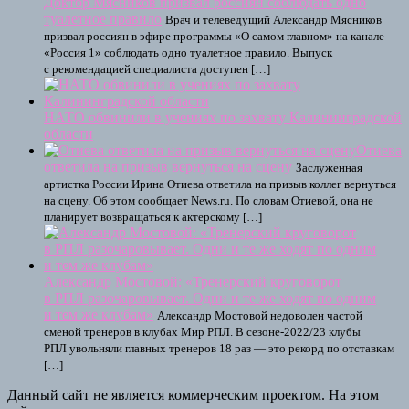
Доктор Мясников призвал россиян соблюдать одно
туалетное правило
Врач и телеведущий Александр Мясников
призвал россиян в эфире программы «О самом главном» на канале
«Россия 1» соблюдать одно туалетное правило. Выпуск
с рекомендацией специалиста доступен […]
НАТО обвинили в учениях по захвату Калининградской
области
Отиева
ответила на призыв вернуться на сцену
Заслуженная
артистка России Ирина Отиева ответила на призыв коллег вернуться
на сцену. Об этом сообщает News.ru. По словам Отиевой, она не
планирует возвращаться к актерскому […]
Александр Мостовой: «Тренерский круговорот
в РПЛ разочаровывает. Одни и те же ходят по одним
и тем же клубам»
Александр Мостовой недоволен частой
сменой тренеров в клубах Мир РПЛ. В сезоне-2022/23 клубы
РПЛ увольняли главных тренеров 18 раз — это рекорд по отставкам
[…]
Данный сайт не является коммерческим проектом. На этом