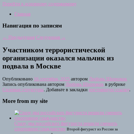
Перейти к основному содержимому
Главная
Навигация по записям
←
Предыдущая
Следующая
→
Участником террористической
организации оказался мальчик из
подвала в Москве
Опубликовано
16 сентября, 2025
автором
Любовь Ширижик
Запись опубликована автором
Любовь Ширижик
в рубрике
Силовые структуры
. Добавьте в закладки
постоянную ссылку
.
More from my site
Сразу два российских фигуриста решили сменить
спортивное гражданство
Второй фигурист из России за