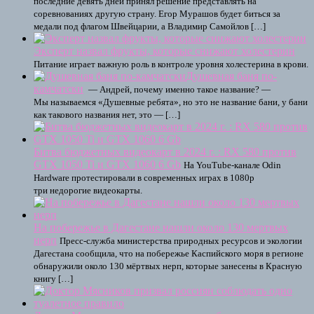
последние девять дней принял решение представлять на
соревнованиях другую страну. Егор Мурашов будет биться за
медали под флагом Швейцарии, а Владимир Самойлов […]
Эксперт назвал фрукты, которые снижают холестерин
Питание играет важную роль в контроле уровня холестерина в крови.
Душевная баня по-
камчатски
— Андрей, почему именно такое название? —
Мы называемся «Душевные ребята», но это не название бани, у бани
как такового названия нет, это — […]
Битва бюджетных видеокарт в 2024 г. : RX 580 против
GTX 1050 Ti и GTX 1060 6 Gb
На YouTube-канале Odin
Hardware протестировали в современных играх в 1080p
три недорогие видеокарты.
На побережье в Дагестане нашли около 130 мертвых
нерп
Пресс-служба министерства природных ресурсов и экологии
Дагестана сообщила, что на побережье Каспийского моря в регионе
обнаружили около 130 мёртвых нерп, которые занесены в Красную
книгу […]