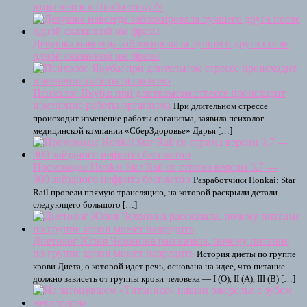
вторгнется в Прибалтику?»
Девушка навсегда заблокировала лучшего друга после
одной сказанной им фразы
Психолог Якуба: при длительном стрессе происходит
изменение работы организма
При длительном стрессе
происходит изменение работы организма, заявила психолог
медицинской компании «СберЗдоровье» Дарья […]
Промокоды Honkai Star Rail со стрима версии 3.7 —
300 звёздного нефрита бесплатно
Разработчики Honkai: Star
Rail провели прямую трансляцию, на которой раскрыли детали
следующего большого […]
Диетолог Юлия Чехонина рассказала, почему питание
по группе крови может навредить
История диеты по группе
крови Диета, о которой идет речь, основана на идее, что питание
должно зависеть от группы крови человека — I (О), II (A), III (B) […]