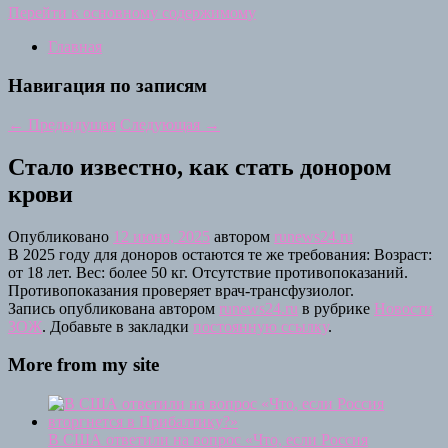
Перейти к основному содержимому
Главная
Навигация по записям
←
Предыдущая
Следующая
→
Стало известно, как стать донором
крови
Опубликовано
12 июня, 2025
автором
runews24.ru
В 2025 году для доноров остаются те же требования: Возраст:
от 18 лет. Вес: более 50 кг. Отсутствие противопоказаний.
Противопоказания проверяет врач-трансфузиолог.
Запись опубликована автором
runews24.ru
в рубрике
Новости
ЗОЖ
. Добавьте в закладки
постоянную ссылку
.
More from my site
В США ответили на вопрос «Что, если Россия