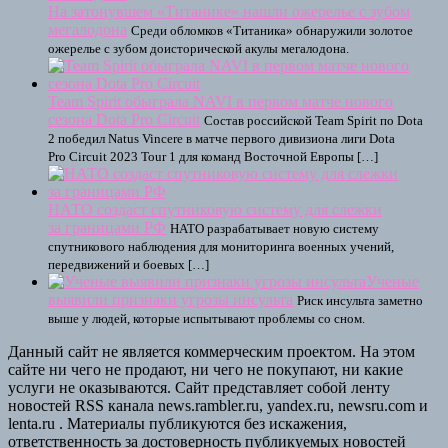
На затонувшем «Титанике» нашли ожерелье с зубом
мегалодона
Среди обломков «Титаника» обнаружили золотое
ожерелье с зубом доисторической акулы мегалодона.
Team Spirit обыграла NAVI в первом матче нового
сезона Dota Pro Circuit
Состав российской Team Spirit по Dota
2 победил Natus Vincere в матче первого дивизиона лиги Dota
Pro Circuit 2023 Tour 1 для команд Восточной Европы […]
НАТО создаст спутниковую систему для слежки
за границами РФ
НАТО разрабатывает новую систему
спутникового наблюдения для мониторинга военных учений,
передвижений и боевых […]
Ученые
выявили признаки угрозы инсульта
Риск инсульта заметно
выше у людей, которые испытывают проблемы со сном.
Данный сайт не является коммерческим проектом. На этом
сайте ни чего не продают, ни чего не покупают, ни какие
услуги не оказываются. Сайт представляет собой ленту
новостей RSS канала news.rambler.ru, yandex.ru, newsru.com и
lenta.ru . Материалы публикуются без искажения,
ответственность за достоверность публикуемых новостей