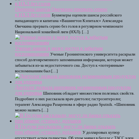
Оценены шансы Овечкина прервать серию
в НХЛ без голов
Букмекеры оценили шансы российского
нападающего и капитана «Вашингтон Кэпиталс» Александра
Овечкина прервать серию без голов в регулярном чемпионате
Национальной хоккейной лиги (НХЛ). […]
Ученые нашли в мозге доступ к забытым
воспоминаниям
Ученые Гронингенского университета раскрыли
способ долговременного запоминания информации, которая может
забываться из-за недостаточного сна. Доступ к «потерянным»
воспоминаниям был […]
Диетолог назвала шиповник незаменимым продуктом
для здоровья
Шиповник обладает множеством полезных свойств.
Подробнее о них рассказала врач-диетолог, гастроэнтеролог,
терапевт Александра Разаренова в эфире радио Sputnik. «Шиповник
можно назвать […]
В Госдуме рассказали, могут ли банки отказать
при обмене «старых» долларов
У долларовых купюр
отсутствует «срок годности». Об этом заявил в беседе с ТАСС член