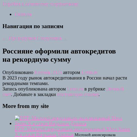
Перейти к основному содержимому
Главная
Навигация по записям
←
Предыдущая
Следующая
→
Россияне оформили автокредитов
на рекордную сумму
Опубликовано
8 июня, 2023
автором
Lenta.ru
В 2023 году рынок автокредитования в России начал расти
рекордными темпами.
Запись опубликована автором
Lenta.ru
в рубрике
Личный
счет
. Добавьте в закладки
постоянную ссылку
.
More from my site
DTF: Microsoft представила эксклюзивный Xbox Series
X в стиле Индианы Джонса
Microsoft анонсировала