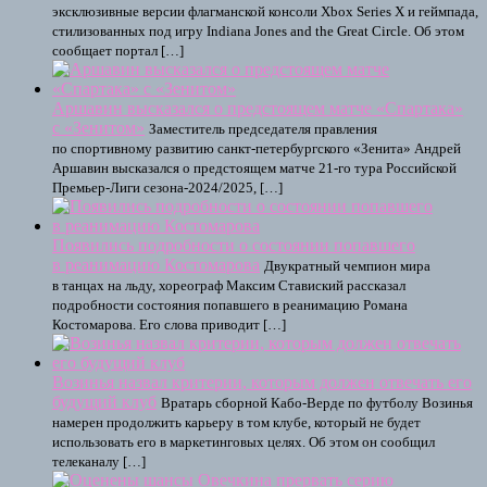
эксклюзивные версии флагманской консоли Xbox Series X и геймпада,
стилизованных под игру Indiana Jones and the Great Circle. Об этом
сообщает портал […]
Аршавин высказался о предстоящем матче «Спартака»
с «Зенитом»
Заместитель председателя правления
по спортивному развитию санкт-петербургского «Зенита» Андрей
Аршавин высказался о предстоящем матче 21-го тура Российской
Премьер-Лиги сезона-2024/2025, […]
Появились подробности о состоянии попавшего
в реанимацию Костомарова
Двукратный чемпион мира
в танцах на льду, хореограф Максим Ставиский рассказал
подробности состояния попавшего в реанимацию Романа
Костомарова. Его слова приводит […]
Возинья назвал критерии, которым должен отвечать его
будущий клуб
Вратарь сборной Кабо-Верде по футболу Возинья
намерен продолжить карьеру в том клубе, который не будет
использовать его в маркетинговых целях. Об этом он сообщил
телеканалу […]