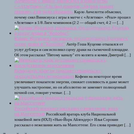
Анчелотти о замене Винисиуса в конце игры
с «Атлетико»: «Он был измотан, Эндрик вышел
поэтому, а не ради пенальти.
Карло Анчелотти объяснил,
почему снял Винисиуса с игры в матче с «Атлетико». «Реал» прошел
«Атлетико» в 1/8 Лиги чемпионов (2:2 — общий счет, 4:2 — […]
Комик Журавлев признался, что подтолкнул Куценко к
сцене драки в “Колобке”
Актёр Гоша Куценко отказался от
услуг дублера и сам исполнил сцену драки на съемочной площадке.
Об этом рассказал "Пятому каналу" его коллега и комик Дмитрий […]
Неврологи: кофе не поможет справиться с
последствиями недосыпания
Кофеин на некоторое время
увеличивает показатели энергии, снижает сонливость и даже может
улучшить настроение, но он абсолютно не заменяет полноценный
ночной сон, говорят ученые. […]
Российский хоккеист рассказал о нежелании жить
на Манхэттене
Российский вратарь клуба Национальной
хоккейной лиги (НХЛ) «Нью-Йорк Айлендерс» Илья Сорокин
рассказал о нежелании жить на Манхэттене. Его слова приводит […]