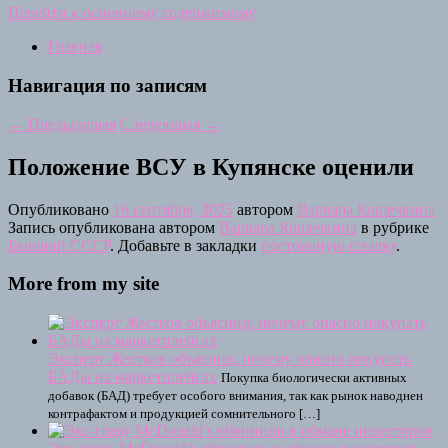
Перейти к основному содержимому
Главная
Навигация по записям
←
Предыдущая
Следующая
→
Положение ВСУ в Купянске оценили
Опубликовано
16 сентября, 2025
автором
Варвара Кошечкина
Запись опубликована автором
Варвара Кошечкина
в рубрике
Бывший СССР
. Добавьте в закладки
постоянную ссылку
.
More from my site
Эксперт Жестков объяснил, почему опасно покупать
БАДы на маркетплейсах
Покупка биологически активных
добавок (БАД) требует особого внимания, так как рынок наводнен
контрафактом и продукцией сомнительного […]