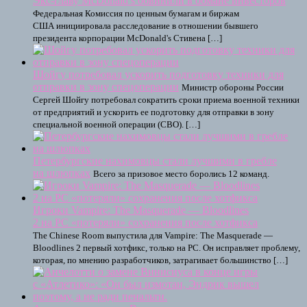
Экс-главу McDonald’s обвинили в обмане инвесторов
Федеральная Комиссия по ценным бумагам и биржам
США инициировала расследование в отношении бывшего
президента корпорации McDonald's Стивена […]
Шойгу потребовал ускорить подготовку техники для
отправки в зону спецоперации
Министр обороны России
Сергей Шойгу потребовал сократить сроки приема военной техники
от предприятий и ускорить ее подготовку для отправки в зону
специальной военной операции (СВО). […]
Петербургские нахимовцы стали лучшими в гребле
на шлюпках
Всего за призовое место боролись 12 команд.
Игроки Vampire: The Masquerade — Bloodlines
2 на PC «потеряли» сохранения после хотфикса
The Chinese Room выпустила для Vampire: The Masquerade —
Bloodlines 2 первый хотфикс, только на PC. Он исправляет проблему,
которая, по мнению разработчиков, затрагивает большинство […]