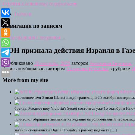
Перейти к основному содержимому
Главная
Навигация по записям
←
Предыдущая
Следующая
→
ООН признала действия Израиля в Газ
Опубликовано
16 сентября, 2025
автором
Анжелика Бережная
Запись опубликована автором
Анжелика Бережная
в рубрике
М
More from my site
(настоящее имя Эмили Шанк) в ходе трансляции 25 октября шокирова
бренда. Модное шоу Victoria’s Secret состоится уже 15 октября в Нью
политолог обращает внимание на недавно опубликованный черновик д
Снижен
заявили специалисты Digital Foundry в рамках подкаста […]