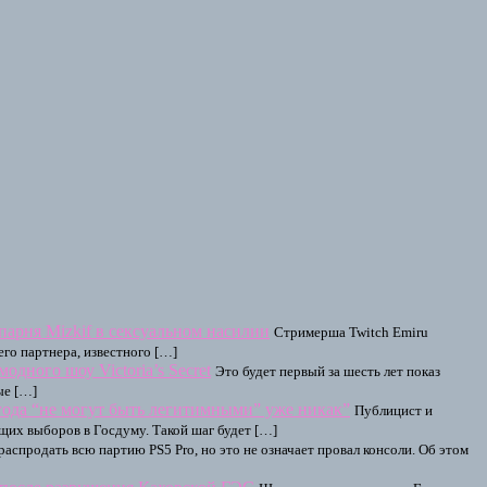
парня Mizkif в сексуальном насилии
Стримерша Twitch Emiru
го партнера, известного […]
дного шоу Victoria’s Secret
Это будет первый за шесть лет показ
ые […]
ода “не могут быть легитимными” уже никак”
Публицист и
щих выборов в Госдуму. Такой шаг будет […]
распродать всю партию PS5 Pro, но это не означает провал консоли. Об этом