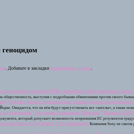
е геноцидом
ир
. Добавьте в закладки
постоянную ссылку
.
WITB: стримерша Emiru обвинила своего 
ла общественность, выступив с подробными обвинениями против своего бывше
Стали известны первые детали предстоящего мо
-Йорке. Ожидается, что на нём будут присутствовать все «ангелы», а также нов
Александр Морозов: “Выборы 2021 г
окумента, который допускает возможность непризнания ЕС результатов гряду
ие интереса к PlayStation 5 Pro объяснили
Компания Sony не смогла 