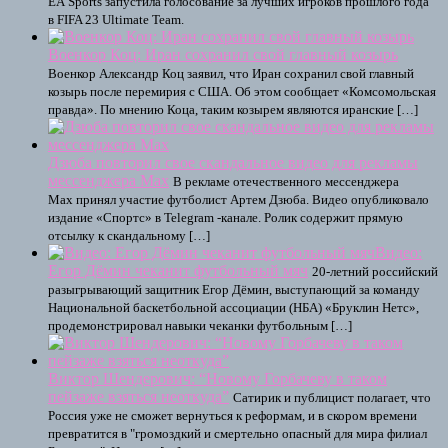
EA Sports запустила голосование за лучших игроков прошлого года
в FIFA 23 Ultimate Team.
Военкор Коц: Иран сохранил свой главный козырь
Военкор Александр Коц заявил, что Иран сохранил свой главный
козырь после перемирия с США. Об этом сообщает «Комсомольская
правда». По мнению Коца, таким козырем являются иранские […]
Дзюба повторил свое скандальное видео для рекламы
мессенджера Max
В рекламе отечественного мессенджера
Max принял участие футболист Артем Дзюба. Видео опубликовало
издание «Спортс» в Telegram -канале. Ролик содержит прямую
отсылку к скандальному […]
Видео:
Егор Дёмин чеканит футбольный мяч
20-летний российский
разыгрывающий защитник Егор Дёмин, выступающий за команду
Национальной баскетбольной ассоциации (НБА) «Бруклин Нетс»,
продемонстрировал навыки чеканки футбольным […]
Виктор Шендерович: “Новому Горбачеву в таком
пейзаже взяться неоткуда”
Сатирик и публицист полагает, что
Россия уже не сможет вернуться к реформам, и в скором времени
превратится в "громоздкий и смертельно опасный для мира филиал