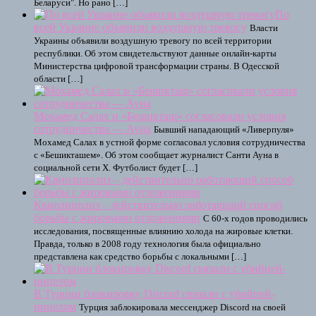
Беларуси". Но рано […]
По
всей Украине объявили воздушную тревогу
Власти
Украины объявили воздушную тревогу по всей территории
республики. Об этом свидетельствуют данные онлайн-карты
Министерства цифровой трансформации страны. В Одесской
области […]
Мохамед Салах и «Бешикташ» согласовали условия
сотрудничества — Ауна
Бывший нападающий «Ливерпуля»
Мохамед Салах в устной форме согласовал условия сотрудничества
с «Бешикташем». Об этом сообщает журналист Санти Ауна в
социальной сети X. Футболист будет […]
Криолиполиз – действительно работающий способ
борьбы с жировыми отложениями
С 60-х годов проводились
исследования, посвященные влиянию холода на жировые клетки.
Правда, только в 2008 году технология была официально
представлена как средство борьбы с локальными […]
В Турции блокировку Discord связали с убийцей-
инцелом
Турция заблокировала мессенджер Discord на своей