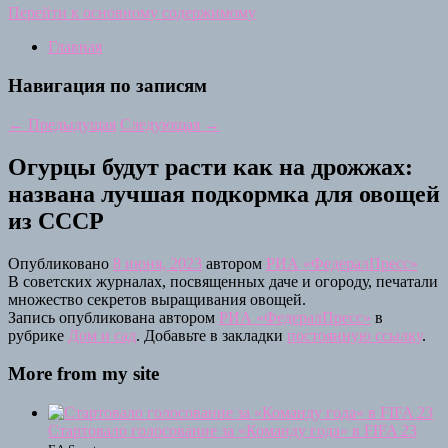
Перейти к основному содержимому
Главная
Навигация по записям
←
Предыдущая
Следующая
→
Огурцы будут расти как на дрожжах:
названа лучшая подкормка для овощей
из СССР
Опубликовано
8 июня, 2023
автором
РИА «ФедералПресс»
В советских журналах, посвященных даче и огороду, печатали
множество секретов выращивания овощей.
Запись опубликована автором
РИА «ФедералПресс»
в
рубрике
Дом и сад
. Добавьте в закладки
постоянную ссылку
.
More from my site
Стартовало голосование за «Команду года» в FIFA 23