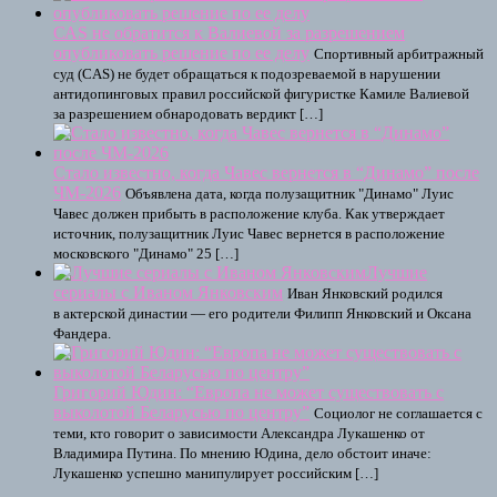
САS не обратится к Валиевой за разрешением
опубликовать решение по ее делу
Спортивный арбитражный
суд (CAS) не будет обращаться к подозреваемой в нарушении
антидопинговых правил российской фигуристке Камиле Валиевой
за разрешением обнародовать вердикт […]
Стало известно, когда Чавес вернется в “Динамо” после
ЧМ-2026
Объявлена дата, когда полузащитник "Динамо" Луис
Чавес должен прибыть в расположение клуба. Как утверждает
источник, полузащитник Луис Чавес вернется в расположение
московского "Динамо" 25 […]
Лучшие
сериалы с Иваном Янковским
Иван Янковский родился
в актерской династии — его родители Филипп Янковский и Оксана
Фандера.
Григорий Юдин: “Европа не может существовать с
выколотой Беларусью по центру”
Социолог не соглашается с
теми, кто говорит о зависимости Александра Лукашенко от
Владимира Путина. По мнению Юдина, дело обстоит иначе:
Лукашенко успешно манипулирует российским […]