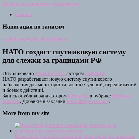
Перейти к основному содержимому
Главная
Навигация по записям
←
Предыдущая
Следующая
→
НАТО создаст спутниковую систему
для слежки за границами РФ
Опубликовано
12 июня, 2025
автором
Газета.Ru
НАТО разрабатывает новую систему спутникового
наблюдения для мониторинга военных учений, передвижений
и боевых действий.
Запись опубликована автором
Газета.Ru
в рубрике
Военные
новости
. Добавьте в закладки
постоянную ссылку
.
More from my site
Известный диетолог объяснила, почему вода с лимоном