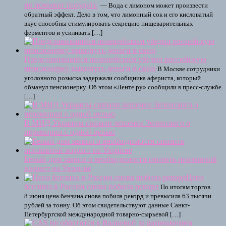
не поможет похудеть
— Вода с лимоном может произвести
обратный эффект. Дело в том, что лимонный сок и его кисловатый
вкус способны стимулировать секрецию пищеварительных
ферментов и усиливать […]
Представившийся полицейским убедил российскую
пенсионерку выкинуть деньги в окно
В Москве сотрудники
уголовного розыска задержали сообщника афериста, который
обманул пенсионерку. Об этом «Ленте.ру» сообщили в пресс-службе
[…]
В МИД Украины связали решение Зеленского о
перемирии с одной целью
Белый дом заявил о необходимости снизить призывной
возраст на Украине
Цена
бензина в России снова побила рекорд
По итогам торгов
8 июня цена бензина снова побила рекорд и превысила 63 тысячи
рублей за тонну. Об этом свидетельствуют данные Санкт-
Петербургской международной товарно-сырьевой […]