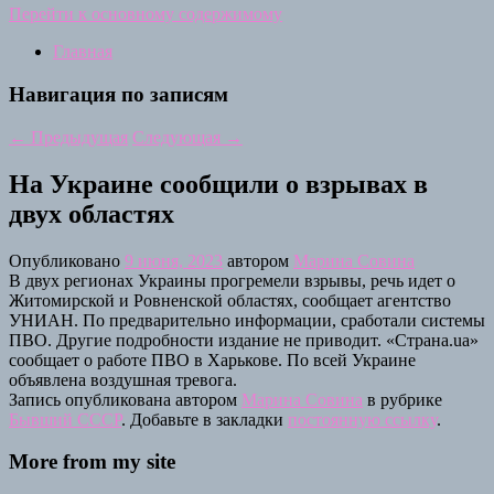
Перейти к основному содержимому
Главная
Навигация по записям
←
Предыдущая
Следующая
→
На Украине сообщили о взрывах в
двух областях
Опубликовано
9 июня, 2023
автором
Марина Совина
В двух регионах Украины прогремели взрывы, речь идет о
Житомирской и Ровненской областях, сообщает агентство
УНИАН. По предварительно информации, сработали системы
ПВО. Другие подробности издание не приводит. «Страна.ua»
сообщает о работе ПВО в Харькове. По всей Украине
объявлена воздушная тревога.
Запись опубликована автором
Марина Совина
в рубрике
Бывший СССР
. Добавьте в закладки
постоянную ссылку
.
More from my site