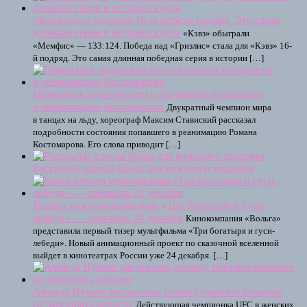
«Кливленд» одержал 16-ю победу подряд. Это самая
длинная серия в истории клуба
«Кэвз» обыграли
«Мемфис» — 133:124. Победа над «Гризлис» стала для «Кэвз» 16-
й подряд. Это самая длинная победная серия в истории […]
Появились подробности о состоянии попавшего
в реанимацию Костомарова
Двукратный чемпион мира
в танцах на льду, хореограф Максим Ставиский рассказал
подробности состояния попавшего в реанимацию Романа
Костомарова. Его слова приводит […]
Раскрыты плюсы брака для мужского здоровья
Вышел тизер мультфильма «Три богатыря и гуси-
лебеди» — премьера 24 декабря
Кинокомпания «Вольга»
представила первый тизер мультфильма «Три богатыря и гуси-
лебеди». Новый анимационный проект по сказочной вселенной
выйдет в кинотеатрах России уже 24 декабря. […]
Аманда Нуньес рассказала, почему приняла решение
не завершать карьеру
Действующая чемпионка UFC в женских