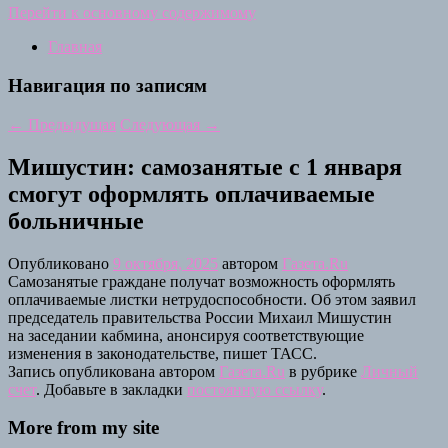
Перейти к основному содержимому
Главная
Навигация по записям
←
Предыдущая
Следующая
→
Мишустин: самозанятые с 1 января
смогут оформлять оплачиваемые
больничные
Опубликовано
9 октября, 2025
автором
Газета.Ru
Самозанятые граждане получат возможность оформлять
оплачиваемые листки нетрудоспособности. Об этом заявил
председатель правительства России Михаил Мишустин
на заседании кабмина, анонсируя соответствующие
изменения в законодательстве, пишет ТАСС.
Запись опубликована автором
Газета.Ru
в рубрике
Личный
счет
. Добавьте в закладки
постоянную ссылку
.
More from my site