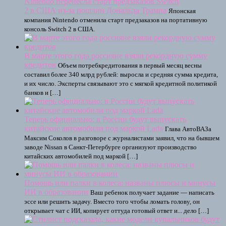
Nintendo перенесла старт предзаказов Switch
2 в США из-за пошлин Дональда Трампа
Японская
компания Nintendo отменила старт предзаказов на портативную
консоль Switch 2 в США.
В марте этого года россияне взяли рекордную сумму
кредитов
Объем потребкредитования в первый месяц весны
составил более 340 млрд рублей: выросла и средняя сумма кредита,
и их число. Эксперты связывают это с мягкой кредитной политикой
банков и […]
Теперь официально: в России будут выпускать
китайские автомобили под маркой Lada
Глава АвтоВАЗа
Максим Соколов в разговоре с журналистами заявил, что на бывшем
заводе Nissan в Санкт-Петербурге организуют производство
китайских автомобилей под маркой […]
Помощь или палки в колеса: названы плюсы и минусы
ИИ в образовании
Ваш ребенок получает задание — написать
эссе или решить задачу. Вместо того чтобы ломать голову, он
открывает чат с ИИ, копирует оттуда готовый ответ и... дело […]