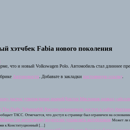
й хэтчбек Fabia нового поколения
и
орме, что и новый Volkswagen Polo. Автомобиль стал длиннее п
убрике
Автоновости
. Добавьте в закладки
постоянную ссылку
.
Доктор Мясников назвал «абсол
В России ограничили доступ к сайту британс
сообщает ТАСС. Отмечается, что доступ к странице был ограничен на основан
Можно ли нетрезвому водителю управлять мотоблоком
Может ли н
ями к Конституционный […]