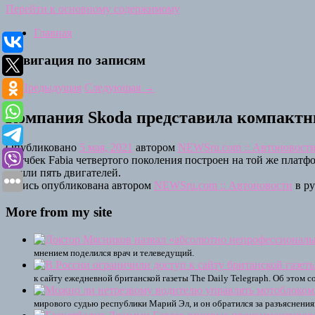
Перейти к основному содержимому
Главная
Навигация по записям
←
Предыдущая
Следующая
→
Компания Skoda представила компактны
Опубликовано
5 мая, 2021
автором
NEWSru.com :: Автоновост
Хэтчбек Fabia четвертого поколения построен на той же платф
вошли пять двигателей.
Запись опубликована автором
NEWSru.com :: Автоновости
в р
More from my site
мнением поделился врач и телеведущий.
к сайту ежедневной британской газеты The Daily Telegraph. Об этом 
мирового судью республики Марий Эл, и он обратился за разъяснени