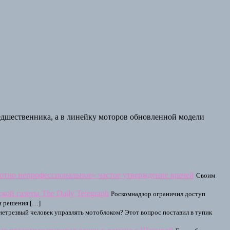
редшественника, а в линейку моторов обновленной модели
ютно непрофессиональное» частое утверждение врачей
Своим
кой газеты The Daily Telegraph
Роскомнадзор ограничил доступ
ии решения […]
етрезвый человек управлять мотоблоком? Этот вопрос поставил в тупик