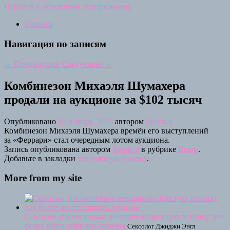
Перейти к основному содержимому
Главная
Навигация по записям
←
Предыдущая
Следующая
→
Комбинезон Михаэля Шумахера
продали на аукционе за $102 тысяч
Опубликовано
19 ноября, 2023
автором
Sports.tj
Комбинезон Михаэля Шумахера времён его выступлений
за «Феррари» стал очередным лотом аукциона.
Запись опубликована автором
Sports.tj
в рубрике
Вещи
.
Добавьте в закладки
постоянную ссылку
.
More from my site
Сексолог посоветовала женщинам простую технику для
более интенсивного оргазма
Сексолог Джиджи Энгл