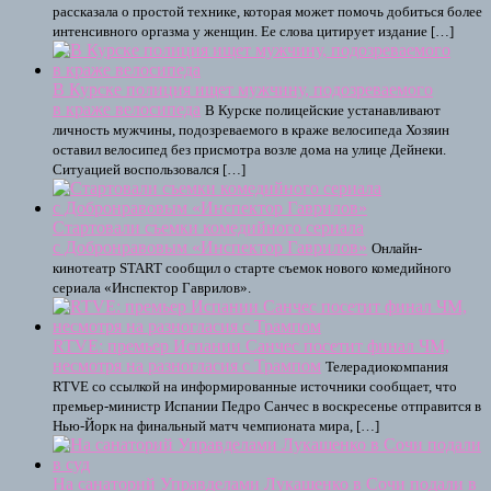
рассказала о простой технике, которая может помочь добиться более
интенсивного оргазма у женщин. Ее слова цитирует издание […]
В Курске полиция ищет мужчину, подозреваемого
в краже велосипеда
В Курске полицейские устанавливают
личность мужчины, подозреваемого в краже велосипеда Хозяин
оставил велосипед без присмотра возле дома на улице Дейнеки.
Ситуацией воспользовался […]
Стартовали съемки комедийного сериала
с Добронравовым «Инспектор Гаврилов»
Онлайн-
кинотеатр START сообщил о старте съемок нового комедийного
сериала «Инспектор Гаврилов».
RTVE: премьер Испании Санчес посетит финал ЧМ,
несмотря на разногласия с Трампом
Телерадиокомпания
RTVE со ссылкой на информированные источники сообщает, что
премьер-министр Испании Педро Санчес в воскресенье отправится в
Нью-Йорк на финальный матч чемпионата мира, […]
На санаторий Управделами Лукашенко в Сочи подали в