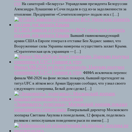
суд
На санаторий «Беларусь» Управделами президента Белоруссии
Александра Лукашенко в Сочи подали в суд из-за задолженности за
отопление. Предприятие «Сочитеплоэнерго» подало иск с […]
В США заявили о готовности ВСУ убить или пленить
россиян для захвата Крыма
Бывший главнокомандующий
армии США в Европе генерал в отставке Бен Ходжес заявил, что
Вооруженные силы Украины намерены осуществить захват Крыма.
«Стратегическая цель украинцев — […]
Финал ЧМ-2026 не будет перенесён, Царукян получил
соперника в UFC. Главное к утру
ФИФА исключила перенос
финала ЧМ‑2026 на фоне лесных пожаров, бывший претендент на
титул UFC в лёгком весе Арман Царукян сообщил, что узнал своего
следующего соперника, Белый дом сделал […]
«Знакомьтесь, хулиганка»: Московский зоопарк показал
царапающую стекло рысь
Генеральный директор Московского
зоопарка Светлана Акулова в понедельник, 12 февраля, поделилась
роликом с непослушным поведением рыси по имени […]