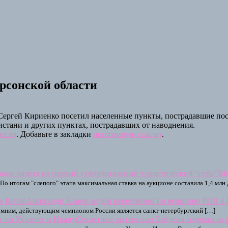
ерсонской области
Сергей Кириенко посетил населенные пункты, пострадавшие по
истани и других пунктах, пострадавших от наводнения.
оссия
. Добавьте в закладки
постоянную ссылку
.
Bl
По итогам "слепого" этапа максимальная ставка на аукционе составила 1,4 млн
Александр Алаев: ведём переговоры по вещанию РПЛ в 
помним, действующим чемпионом России является санкт-петербургский […]
Секретные материалы Байдена содержали 