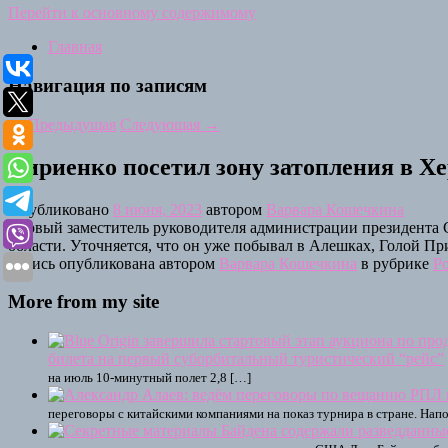
Перейти к основному содержимому
Главная
Навигация по записям
←
Предыдущая
Следующая
→
Кириенко посетил зону затопления в Х
Опубликовано
8 июня, 2023
автором
Варвара Кошечкина
Первый заместитель руководителя администрации президента 
области. Уточняется, что он уже побывал в Алешках, Голой Пр
Запись опубликована автором
Варвара Кошечкина
в рубрике
Р
More from my site
билета на первый суборбитальный туристический “рейс”
на июль 10-минутный полет 2,8 […]
переговоры с китайскими компаниями на показ турнира в стране. На