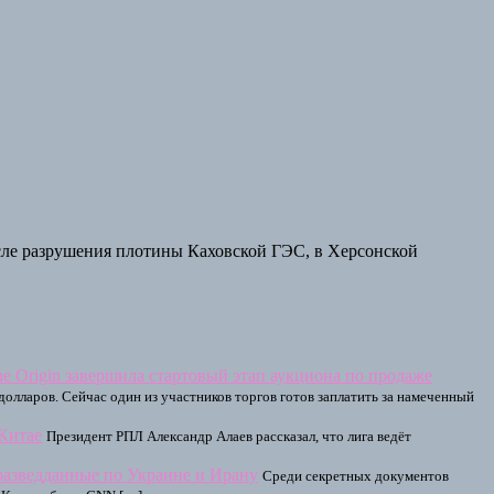
сле разрушения плотины Каховской ГЭС, в Херсонской
ue Origin завершила стартовый этап аукциона по продаже
 долларов. Сейчас один из участников торгов готов заплатить за намеченный
Китае
Президент РПЛ Александр Алаев рассказал, что лига ведёт
разведданные по Украине и Ирану
Среди секретных документов