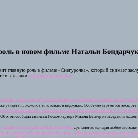
роль в новом фильме Натальи Бондарчу
ит главную роль в фильме «Снегурочка», который снимает зас
те в закладки
постоянную ссылку
.
Сезон простуд стартовал: можно ли подать в
уже увидеть прохожих в толстовках и пиджаках. Особенно стремится поскорее
В 
Об этом сообщил замглавы Роскомнадзора Милош Вагнер на заседании коллегии
я общаться с родственниками мужа
Для многих женщин любое застолье 
Зеленский обсудил с Макроном отправку западны