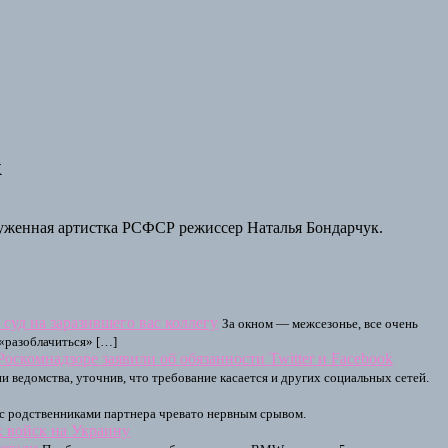
к
луженная артистка РСФСР режиссер Наталья Бондарчук.
 суд на заразившего вас коллегу
За окном — межсезонье, все очень
 «разоблачиться» […]
Роскомнадзоре заявили об обязанности Twitter и Facebook
 ведомства, уточнив, что требование касается и других социальных сетей.
с родственниками партнера чревато нервным срывом.
х войск на Украину