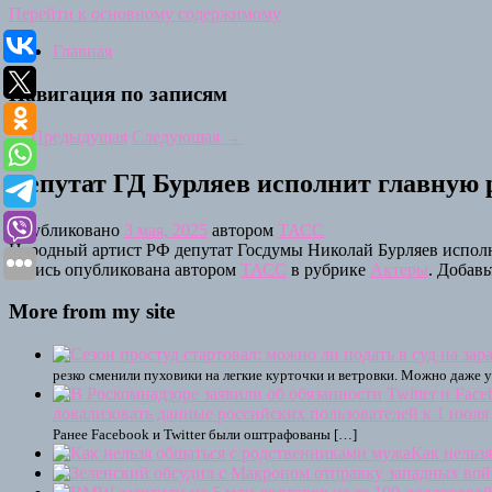
Перейти к основному содержимому
Главная
Навигация по записям
←
Предыдущая
Следующая
→
Депутат ГД Бурляев исполнит главную 
Опубликовано
3 мая, 2025
автором
ТАСС
Народный артист РФ депутат Госдумы Николай Бурляев исполн
Запись опубликована автором
ТАСС
в рубрике
Актеры
. Добавь
More from my site
резко сменили пуховики на легкие курточки и ветровки. Можно даже 
локализовать данные российских пользователей к 1 июля
Ранее Facebook и Twitter были оштрафованы […]
Как нельз